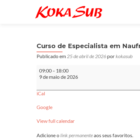
Curso de Especialista em Naufr
Publicado em
25 de abril de 2026
por
kokasub
Curso
09:00
–
18:00
de
9 de maio de 2026
Especialista
em
Naufrágio
iCal
Presencial
Google
View full calendar
Adicione o
link permanente
aos seus favoritos.