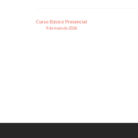
Navegação
Curso Básico Presencial
9 de maio de 2026
de
posts