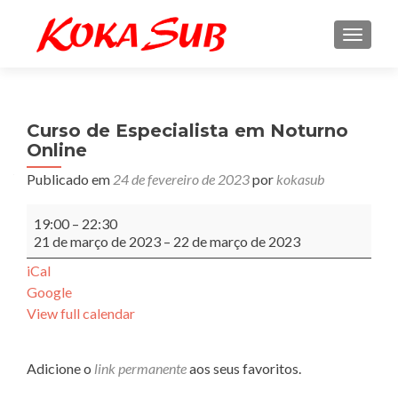
ALTE
Curso de Especialista em Noturno
Online
Publicado em
24 de fevereiro de 2023
por
kokasub
Curso
19:00
–
22:30
de
21 de março de 2023
–
22 de março de 2023
Especialista
em
iCal
Noturno
Google
Online
View full calendar
Adicione o
link permanente
aos seus favoritos.