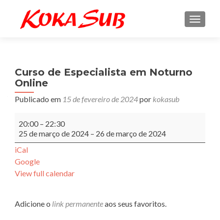
ALTE
Curso de Especialista em Noturno
Online
Publicado em
15 de fevereiro de 2024
por
kokasub
Curso
20:00
–
22:30
de
25 de março de 2024
–
26 de março de 2024
Especialista
em
iCal
Noturno
Google
Online
View full calendar
Adicione o
link permanente
aos seus favoritos.