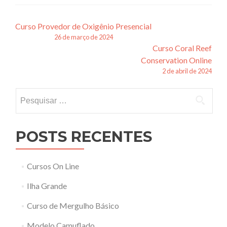
Navegação
Curso Provedor de Oxigênio Presencial
26 de março de 2024
de
Curso Coral Reef
posts
Conservation Online
2 de abril de 2024
Pesquisar
por:
POSTS RECENTES
Cursos On Line
Ilha Grande
Curso de Mergulho Básico
Modelo Camuflado