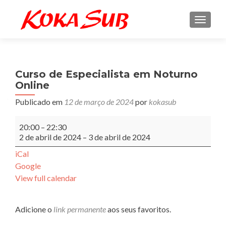
ALTE
Curso de Especialista em Noturno
Online
Publicado em
12 de março de 2024
por
kokasub
Curso
20:00
–
22:30
de
2 de abril de 2024
–
3 de abril de 2024
Especialista
em
iCal
Noturno
Google
Online
View full calendar
Adicione o
link permanente
aos seus favoritos.