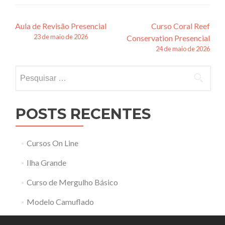
Navegação
Aula de Revisão Presencial
Curso Coral Reef
23 de maio de 2026
Conservation Presencial
de
24 de maio de 2026
posts
Pesquisar
por:
POSTS RECENTES
Cursos On Line
Ilha Grande
Curso de Mergulho Básico
Modelo Camuflado