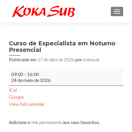
ALTE
Curso de Especialista em Noturno
Presencial
Publicado em
17 de abril de 2026
por
kokasub
Curso
09:00
–
16:00
de
24 de maio de 2026
Especialista
em
iCal
Noturno
Google
Presencial
View full calendar
Adicione o
link permanente
aos seus favoritos.