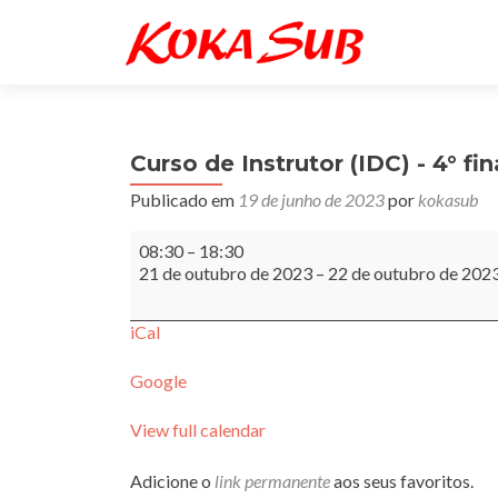
Curso de Instrutor (IDC) - 4° f
Publicado em
19 de junho de 2023
por
kokasub
Curso
08:30
–
18:30
de
21 de outubro de 2023
–
22 de outubro de 202
Instrutor
(IDC)
-
iCal
4°
final
Google
de
semana
View full calendar
Adicione o
link permanente
aos seus favoritos.