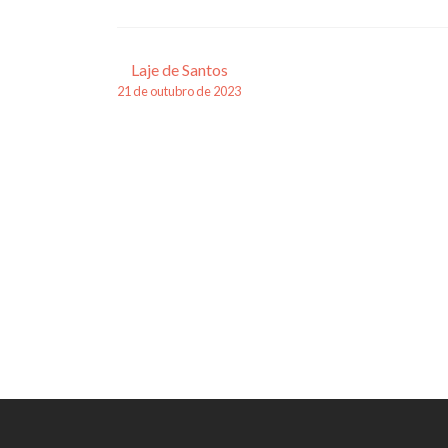
Navegação
Laje de Santos
21 de outubro de 2023
de
posts