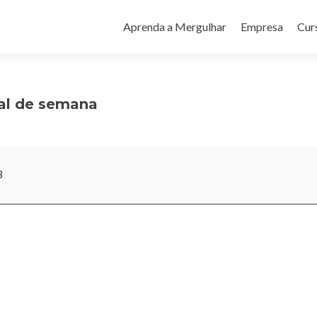
Pular
para
Aprenda a Mergulhar
Empresa
Cur
o
conteúdo
inal de semana
3