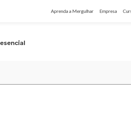
Pular
para
Aprenda a Mergulhar
Empresa
Cur
o
conteúdo
esencial