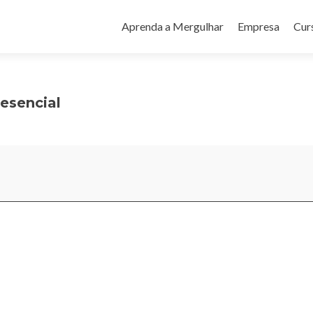
Pular
para
Aprenda a Mergulhar
Empresa
Cur
o
conteúdo
esencial