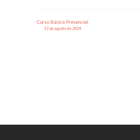
Navegação
Curso Básico Presencial
17 de agosto de 2024
de
posts