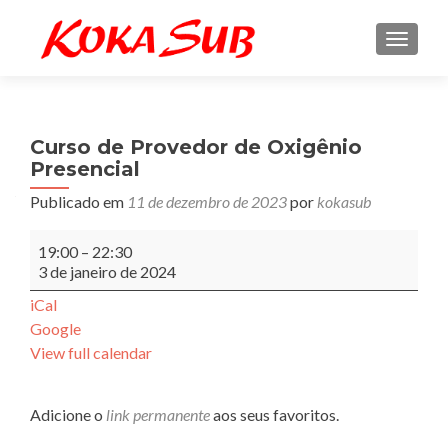
ALTE
Curso de Provedor de Oxigênio
Presencial
Publicado em
11 de dezembro de 2023
por
kokasub
Curso
19:00
–
22:30
de
3 de janeiro de 2024
Provedor
de
iCal
Oxigênio
Google
Presencial
View full calendar
Adicione o
link permanente
aos seus favoritos.