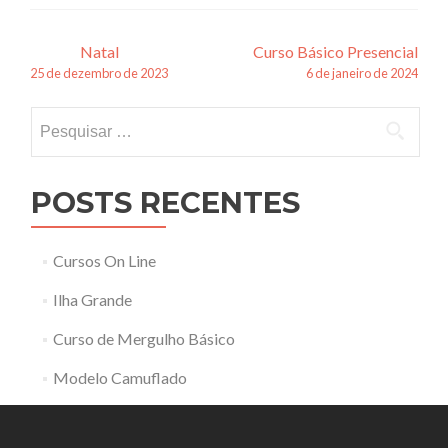
Navegação
Natal
Curso Básico Presencial
25 de dezembro de 2023
6 de janeiro de 2024
de
Pesquisar
posts
por:
POSTS RECENTES
Cursos On Line
Ilha Grande
Curso de Mergulho Básico
Modelo Camuflado