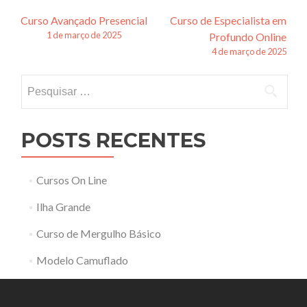
Navegação
Curso Avançado Presencial
Curso de Especialista em
1 de março de 2025
Profundo Online
de
4 de março de 2025
posts
Pesquisar
por:
POSTS RECENTES
Cursos On Line
Ilha Grande
Curso de Mergulho Básico
Modelo Camuflado