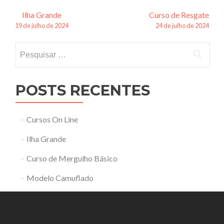
Navegação
Ilha Grande
Curso de Resgate
19 de julho de 2024
24 de julho de 2024
de
Pesquisar
posts
por:
POSTS RECENTES
Cursos On Line
Ilha Grande
Curso de Mergulho Básico
Modelo Camuflado