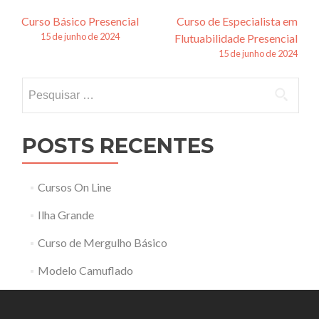
Navegação
Curso Básico Presencial
Curso de Especialista em
15 de junho de 2024
Flutuabilidade Presencial
de
15 de junho de 2024
posts
Pesquisar
por:
POSTS RECENTES
Cursos On Line
Ilha Grande
Curso de Mergulho Básico
Modelo Camuflado