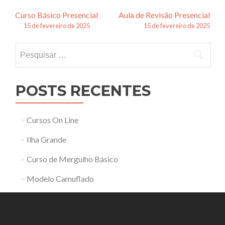
Navegação
Curso Básico Presencial
Aula de Revisão Presencial
15 de fevereiro de 2025
15 de fevereiro de 2025
de
Pesquisar
posts
por:
POSTS RECENTES
Cursos On Line
Ilha Grande
Curso de Mergulho Básico
Modelo Camuflado