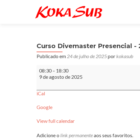
Curso Divemaster Presencial - 
Publicado em
24 de julho de 2025
por
kokasub
Curso
08:30
–
18:30
Divemaster
9 de agosto de 2025
Presencial
-
2°
iCal
final
de
Google
semana
View full calendar
Adicione o
link permanente
aos seus favoritos.