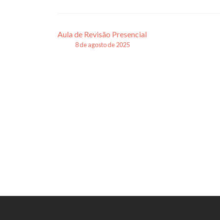
Navegação
Aula de Revisão Presencial
8 de agosto de 2025
de
posts