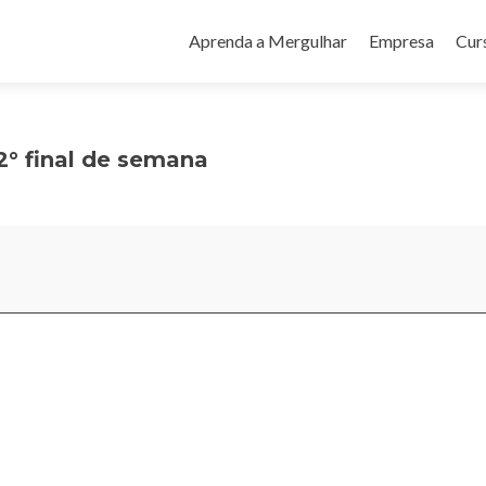
Pular
para
Aprenda a Mergulhar
Empresa
Cur
o
conteúdo
2° final de semana