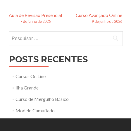
Navegação
Aula de Revisão Presencial
Curso Avançado Online
7 de junho de 2026
9 de junho de 2026
de
Pesquisar
posts
por:
POSTS RECENTES
Cursos On Line
Ilha Grande
Curso de Mergulho Básico
Modelo Camuflado