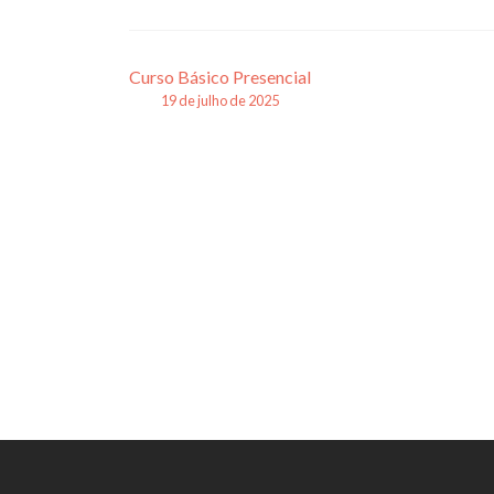
Navegação
Curso Básico Presencial
19 de julho de 2025
de
posts