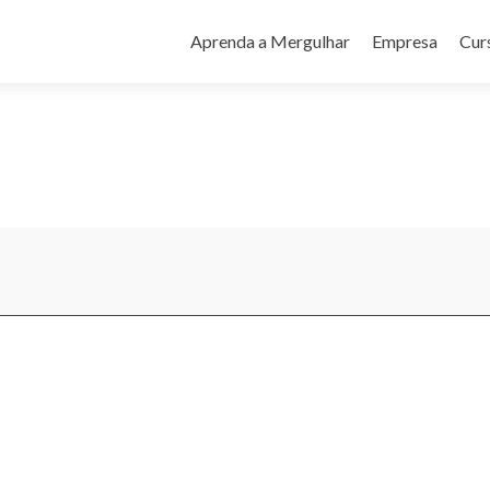
Pular
para
Aprenda a Mergulhar
Empresa
Cur
o
conteúdo