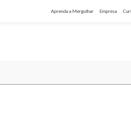
Pular
para
Aprenda a Mergulhar
Empresa
Cur
o
conteúdo