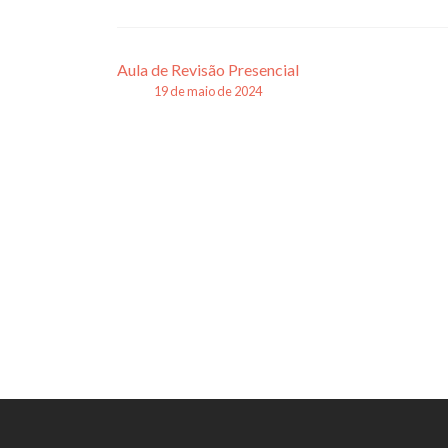
Navegação
Aula de Revisão Presencial
19 de maio de 2024
de
posts