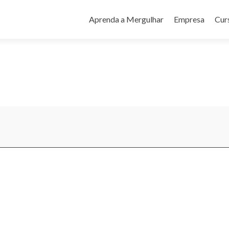
Pular
para
Aprenda a Mergulhar
Empresa
Cur
o
conteúdo