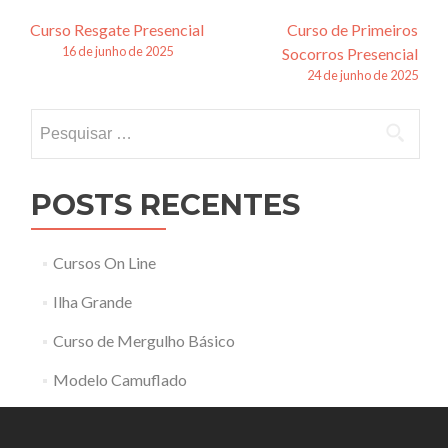
Navegação
Curso Resgate Presencial
Curso de Primeiros
16 de junho de 2025
Socorros Presencial
de
24 de junho de 2025
posts
Pesquisar
por:
POSTS RECENTES
Cursos On Line
Ilha Grande
Curso de Mergulho Básico
Modelo Camuflado