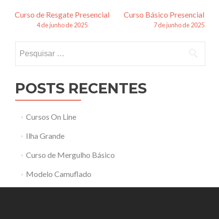
Navegação
Curso de Resgate Presencial
Curso Básico Presencial
4 de junho de 2025
7 de junho de 2025
de
Pesquisar
posts
por:
POSTS RECENTES
Cursos On Line
Ilha Grande
Curso de Mergulho Básico
Modelo Camuflado