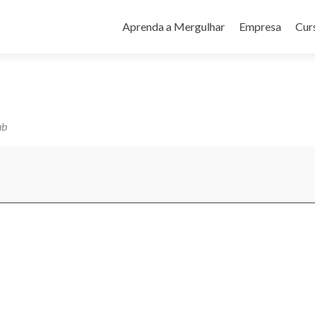
Pular
para
Aprenda a Mergulhar
Empresa
Cur
o
conteúdo
ub