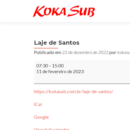
Laje de Santos
Publicado em
22 de dezembro de 2022
por
kokas
Laje
07:30
–
15:00
de
11 de fevereiro de 2023
Santos
https://kokasub.com.br/laje-de-santos/
iCal
Google
View full calendar