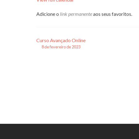
Adicione o
link permanente
aos seus favoritos.
Navegação
Curso Avançado Online
8 de fevereiro de 2023
de
posts