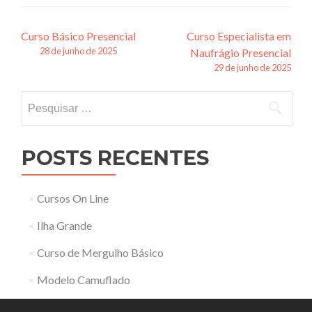
Navegação
Curso Básico Presencial
Curso Especialista em
28 de junho de 2025
Naufrágio Presencial
de
29 de junho de 2025
posts
Pesquisar
por:
POSTS RECENTES
Cursos On Line
Ilha Grande
Curso de Mergulho Básico
Modelo Camuflado