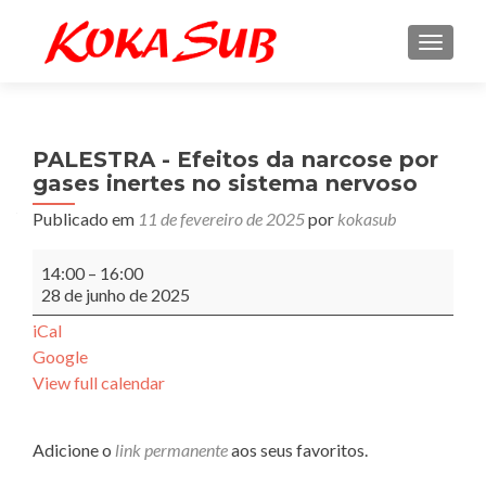
ALTE
PALESTRA - Efeitos da narcose por
gases inertes no sistema nervoso
Publicado em
11 de fevereiro de 2025
por
kokasub
PALESTRA
14:00
–
16:00
-
28 de junho de 2025
Efeitos
da
iCal
narcose
Google
por
View full calendar
gases
inertes
no
Adicione o
link permanente
aos seus favoritos.
sistema
nervoso