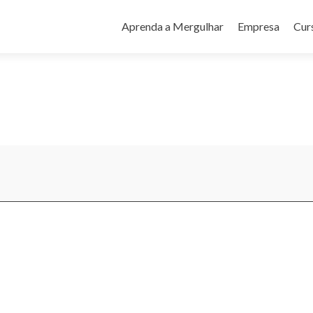
Pular
para
Aprenda a Mergulhar
Empresa
Cur
o
conteúdo