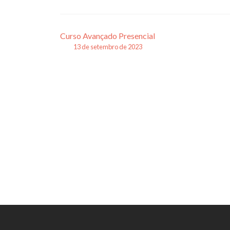
Navegação
Curso Avançado Presencial
13 de setembro de 2023
de
posts