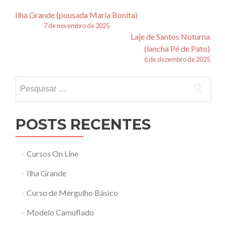
Navegação
Ilha Grande (pousada Maria Bonita)
7 de novembro de 2025
de
Laje de Santos Noturna
posts
(lancha Pé de Pato)
6 de dezembro de 2025
Pesquisar
por:
POSTS RECENTES
Cursos On Line
Ilha Grande
Curso de Mergulho Básico
Modelo Camuflado